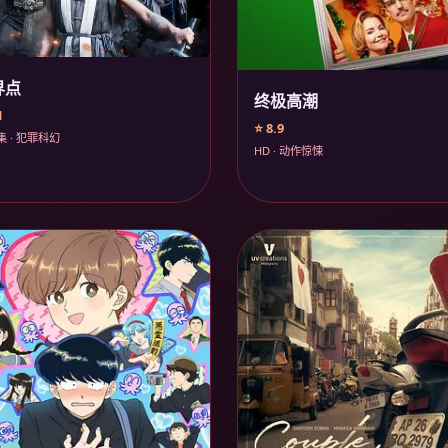
界点
终极高潮
1
⭐ 8.9
集 · 犯罪科幻
HD · 动作惊悚