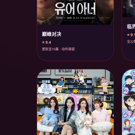
临
巅峰对决
⭐ 9.
全22
⭐ 9.4
更新至16集 · 动作悬疑