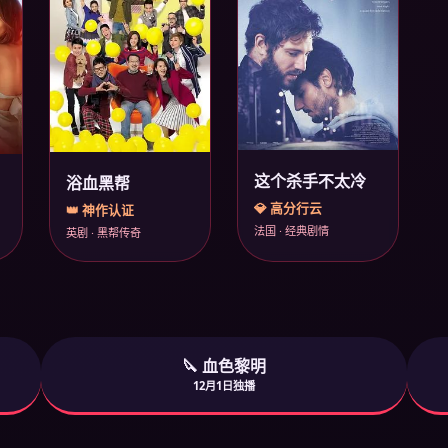
这个杀手不太冷
浴血黑帮
💎 高分行云
👑 神作认证
法国 · 经典剧情
英剧 · 黑帮传奇
🔪 血色黎明
12月1日独播