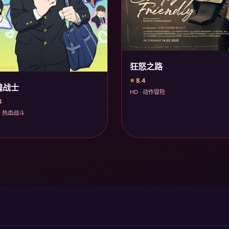
狂怒之路
⭐ 8.4
魂战士
HD · 动作冒险
3
· 热血战斗