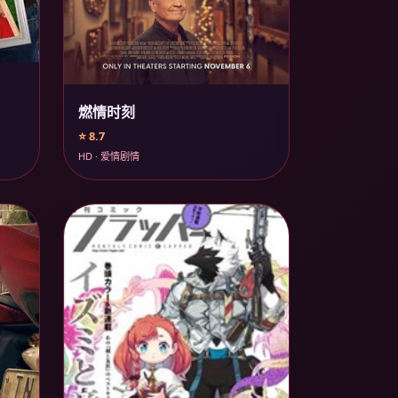
燃情时刻
⭐ 8.7
HD · 爱情剧情