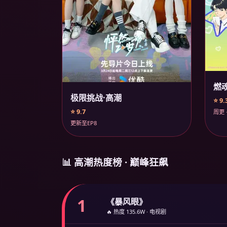
燃
极限挑战·高潮
⭐ 9.
⭐ 9.7
周更 
更新至EP8
📊 高潮热度榜 · 巅峰狂飙
1
《暴风眼》
🔥 热度 135.6W · 电视剧