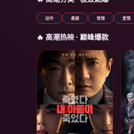
动作
悬疑
惊悚
爱情
🔥 高潮热映 · 巅峰爆款