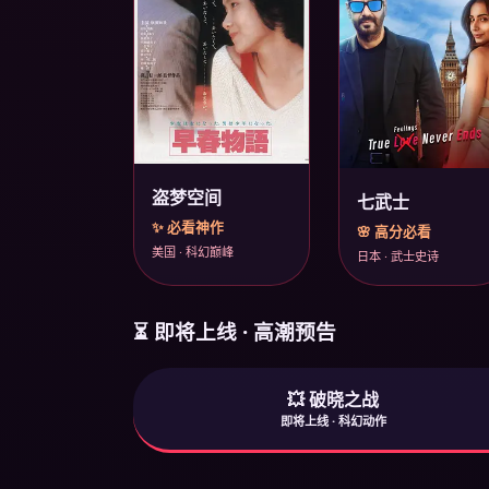
盗梦空间
七武士
✨ 必看神作
🌸 高分必看
美国 · 科幻巅峰
日本 · 武士史诗
⏳ 即将上线 · 高潮预告
💥 破晓之战
即将上线 · 科幻动作