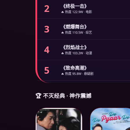
2
《终极一击》
🔥 热度 122.9W · 电影
3
《燃爆舞台》
🔥 热度 110.5W · 综艺
4
《烈焰战士》
🔥 热度 103.2W · 动漫
5
《致命高潮》
🔥 热度 95.8W · 悬疑剧
🏆 不灭经典 · 神作震撼